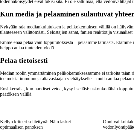
todennäköisyydet eivät tukisi sitä. Ei ole sattumaa, että vedonvälittäjä
Kun media ja pelaaminen sulautuvat yhtee
Nykyään raja mediankulutuksen ja pelikokemuksen välillä on häilyvämpi 
tilanteeseen välittömästi. Selostajien sanat, fanien reaktiot ja visuaalis
Emme enää pelaa vain lopputuloksesta – pelaamme tarinasta. Elämme mu
helppo antaa tunteiden viedä.
Pelaa tietoisesti
Median roolin ymmärtäminen pelikokemuksessamme ei tarkoita taian rikk
tee meistä immuuneja altavastaajan viehätykselle – mutta auttaa pelaa
Ensi kerralla, kun harkitset vetoa, kysy itseltäsi: uskonko tähän loppu
päätöksen välillä.
Kellyn kriteeri selitettynä: Näin lasket
Onni vai kohtalo
optimaalisen panoksen
vedonlyöntipäätö