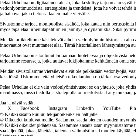
Pelaa Urheilua on digitaalinen alusta, joka keskittyy tarjoamaan syväll
vedonlyöntimuodoista, strategioista ja trendeistä, jotta he voivat tehd
ja haluavat jakaa tietonsa laajemmalle yleisölle.
Sivustomme tarjoaa monipuolista sisältöä, joka kattaa niin perusasioit
myös tapa elää urheilutapahtumien jännitys ja dynamiikka. Siksi pyrim
Meidän artikkelimme käsittelevät aiheita vedonlyönnin historiasta aina
innovaatiot ovat muuttaneet alaa. Tämä historiallinen lähestymistapa au
Pelaa Urheilua on sitoutunut tarjoamaan luotettavaa ja objektiivista ti
tarjoamme resursseja, jotka auttavat lukijoitamme kehittämään omia str
Meidän sivustollamme vierailevat eivät ole pelkästään vedonlyöjiä, vaan
keskiössä. Uskomme, että yhteisön rakentaminen on tärkeä osa vedonly
Pelaa Urheilua ei ole vain vedonlyöntisivusto; se on yhteisö, joka yhd
maailmassa, missä tiedolla ja strategiolla on merkitystä. Liity mukaan
Jaa ja näytä sydän
X
Facebook
Instagram
LinkedIn
YouTube
Pin
© Kaikki sisältö kuuluu tekijänoikeuksien haltijalle.
© Oikeudet kuuluvat meille. Saatamme saada pienen osuuden myynnistä,
© Kaikki oikeudet pidätetään. Saatamme ansaita osan myynnistämme tuot
saa jäljentää, jakaa, lähettää, tallentaa välimuistiin tai muuten käyttää, e