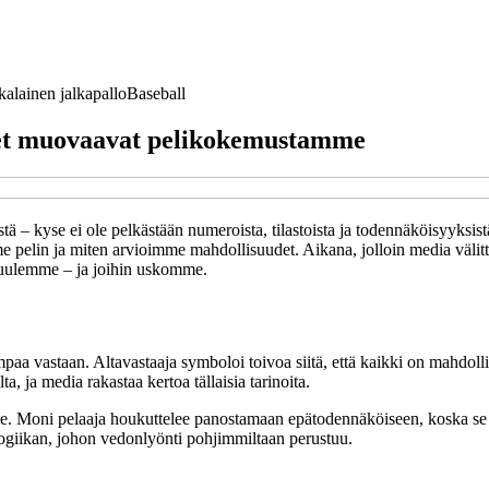
alainen jalkapallo
Baseball
set muovaavat pelikokemustamme
tä – kyse ei ole pelkästään numeroista, tilastoista ja todennäköisyyksis
mme pelin ja miten arvioimme mahdollisuudet. Aikana, jolloin media välitt
kuulemme – ja joihin uskomme.
aa vastaan. Altavastaaja symboloi toivoa siitä, että kaikki on mahdollis
, ja media rakastaa kertoa tällaisia tarinoita.
 Moni pelaaja houkuttelee panostamaan epätodennäköiseen, koska se tunt
 logiikan, johon vedonlyönti pohjimmiltaan perustuu.