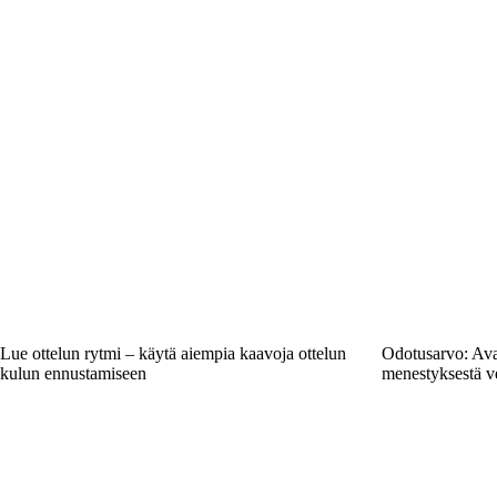
Lue ottelun rytmi – käytä aiempia kaavoja ottelun
Odotusarvo: Ava
kulun ennustamiseen
menestyksestä ve