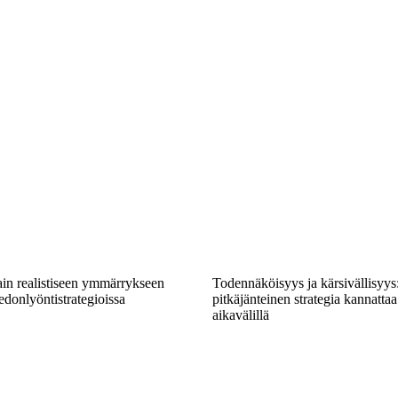
in realistiseen ymmärrykseen
Todennäköisyys ja kärsivällisyys:
donlyöntistrategioissa
pitkäjänteinen strategia kannattaa
aikavälillä