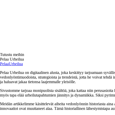
Tutustu meihin
Pelaa Urheilua
Pelaa
Urheilua
Pelaa Urheilua on digitaalinen alusta, joka keskittyy tarjoamaan syväll
vedonlyöntimuodoista, strategioista ja trendeistä, jotta he voivat tehd
ja haluavat jakaa tietonsa laajemmalle yleisölle.
Sivustomme tarjoaa monipuolista sisältöä, joka kattaa niin perusasioit
myös tapa elää urheilutapahtumien jännitys ja dynamiikka. Siksi pyrim
Meidän artikkelimme käsittelevät aiheita vedonlyönnin historiasta aina
innovaatiot ovat muuttaneet alaa. Tämä historiallinen lähestymistapa au