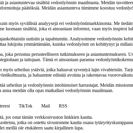
istä ja asiantuntevaa sisältöä vedonlyönnin maailmasta. Meidän tavoitte
ä informoituja päätöksiä. Meidän asiantunteva tiimimme koostuu vedonlyön
a kuin myös syvällisiä analyysejä eri vedonlyöntimarkkinoista. Me tied
me luomaan sisältöä, joka ei ainoastaan informoi, vaan myös inspiroi 
 ajankohtaisiin uutisiin ja tapahtumiin. Analysoimme vedonlyönnin kehit
ttaa lukijoita ymmärtämään, kuinka vedonlyönti on kehittynyt ja millais
etoa, joka perustuu perusteelliseen tutkimukseen ja asiantuntemukseen. 
ategioitaan ja taitojaan. Tämä ei ainoastaan paranna vedonlyöntikokemu
 myös urheilun ystäviä, jotka haluavat syventyä lajin vivahteisiin. Tar
öntikulttuuria, ja haluamme edistää avointa ja rakentavaa vuorovaikut
istää urheilun ja vedonlyönnin intohimoiset harrastajat. Meidän missiom
, ja anna meidän olla opas matkallasi vedonlyönnin maailmaan.
terest
TikTok
Mail
RSS
 jos ostat tämän verkkosivuston linkkien kautta.
teista, jotka on ostettu sivustomme kautta osana tytäryrityskumppanuu
llei meillä ole etukäteen saatu kirjallinen lupa.