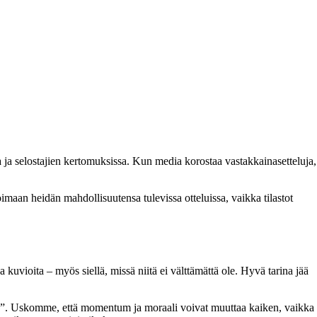
a ja selostajien kertomuksissa. Kun media korostaa vastakkainasetteluja,
aan heidän mahdollisuutensa tulevissa otteluissa, vaikka tilastot
kuvioita – myös siellä, missä niitä ei välttämättä ole. Hyvä tarina jää
ussa”. Uskomme, että momentum ja moraali voivat muuttaa kaiken, vaikka