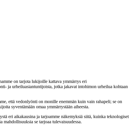
enamme on tarjota lukijoille kattava ymmärrys eri
ti- ja urheiluasiantuntijoista, jotka jakavat intohimon urheilua kohtaan
ämme, että vedonlyönti on monille enemmän kuin vain rahapeli; se on
lukijoita syventämään omaa ymmärrystään aiheesta.
ystä eri aikakausina ja tarjoamme näkemyksiä siitä, kuinka teknologiset
ia mahdollisuuksia se tarjoaa tulevaisuudessa.