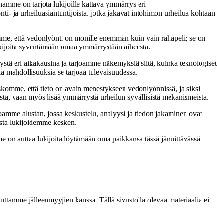
enamme on tarjota lukijoille kattava ymmärrys eri
ti- ja urheiluasiantuntijoista, jotka jakavat intohimon urheilua kohtaan
ämme, että vedonlyönti on monille enemmän kuin vain rahapeli; se on
lukijoita syventämään omaa ymmärrystään aiheesta.
ystä eri aikakausina ja tarjoamme näkemyksiä siitä, kuinka teknologiset
ia mahdollisuuksia se tarjoaa tulevaisuudessa.
Uskomme, että tieto on avain menestykseen vedonlyönnissä, ja siksi
sta, vaan myös lisää ymmärrystä urheilun syvällisistä mekanismeista.
joamme alustan, jossa keskustelu, analyysi ja tiedon jakaminen ovat
usta lukijoidemme kesken.
me on auttaa lukijoita löytämään oma paikkansa tässä jännittävässä
ttamme jälleenmyyjien kanssa. Tällä sivustolla olevaa materiaalia ei