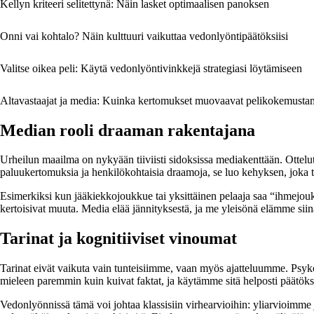
Kellyn kriteeri selitettynä: Näin lasket optimaalisen panoksen
Onni vai kohtalo? Näin kulttuuri vaikuttaa vedonlyöntipäätöksiisi
Valitse oikea peli: Käytä vedonlyöntivinkkejä strategiasi löytämiseen
Altavastaajat ja media: Kuinka kertomukset muovaavat pelikokemust
Median rooli draaman rakentajana
Urheilun maailma on nykyään tiiviisti sidoksissa mediakenttään. Ottelut
paluukertomuksia ja henkilökohtaisia draamoja, se luo kehyksen, jok
Esimerkiksi kun jääkiekkojoukkue tai yksittäinen pelaaja saa “ihmejouk
kertoisivat muuta. Media elää jännityksestä, ja me yleisönä elämme si
Tarinat ja kognitiiviset vinoumat
Tarinat eivät vaikuta vain tunteisiimme, vaan myös ajatteluumme. Psykolo
mieleen paremmin kuin kuivat faktat, ja käytämme sitä helposti päätök
Vedonlyönnissä tämä voi johtaa klassisiin virhearvioihin: yliarvioimme