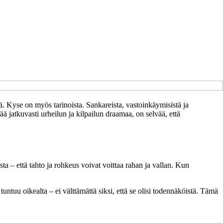
tä. Kyse on myös tarinoista. Sankareista, vastoinkäymisistä ja
ää jatkuvasti urheilun ja kilpailun draamaa, on selvää, että
ta – että tahto ja rohkeus voivat voittaa rahan ja vallan. Kun
uu oikealta – ei välttämättä siksi, että se olisi todennäköistä. Tämä