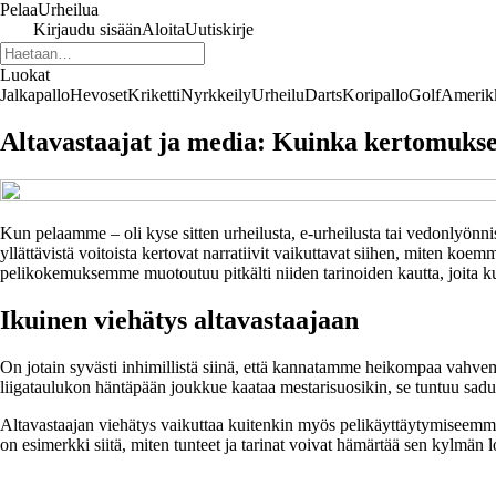
Pelaa
Urheilua
Kirjaudu sisään
Aloita
Uutiskirje
Luokat
Jalkapallo
Hevoset
Kriketti
Nyrkkeily
Urheilu
Darts
Koripallo
Golf
Amerikk
Altavastaajat ja media: Kuinka kertomuk
Kun pelaamme – oli kyse sitten urheilusta, e-urheilusta tai vedonlyönnis
yllättävistä voitoista kertovat narratiivit vaikuttavat siihen, miten koe
pelikokemuksemme muotoutuu pitkälti niiden tarinoiden kautta, joita 
Ikuinen viehätys altavastaajaan
On jotain syvästi inhimillistä siinä, että kannatamme heikompaa vahvemp
liigataulukon häntäpään joukkue kaataa mestarisuosikin, se tuntuu sadulta
Altavastaajan viehätys vaikuttaa kuitenkin myös pelikäyttäytymiseemme.
on esimerkki siitä, miten tunteet ja tarinat voivat hämärtää sen kylmän