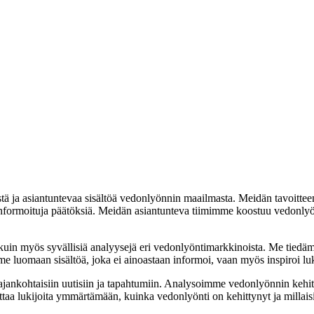
istä ja asiantuntevaa sisältöä vedonlyönnin maailmasta. Meidän tavoitte
ä informoituja päätöksiä. Meidän asiantunteva tiimimme koostuu vedonlyön
a kuin myös syvällisiä analyysejä eri vedonlyöntimarkkinoista. Me tied
me luomaan sisältöä, joka ei ainoastaan informoi, vaan myös inspiroi 
 ajankohtaisiin uutisiin ja tapahtumiin. Analysoimme vedonlyönnin kehit
ttaa lukijoita ymmärtämään, kuinka vedonlyönti on kehittynyt ja millais