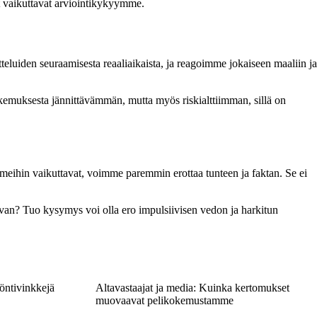
set vaikuttavat arviointikykyymme.
eluiden seuraamisesta reaaliaikaista, ja reagoimme jokaiseen maaliin ja
emuksesta jännittävämmän, mutta myös riskialttiimman, sillä on
meihin vaikuttavat, voimme paremmin erottaa tunteen ja faktan. Se ei
htovan? Tuo kysymys voi olla ero impulsiivisen vedon ja harkitun
yöntivinkkejä
Altavastaajat ja media: Kuinka kertomukset
muovaavat pelikokemustamme