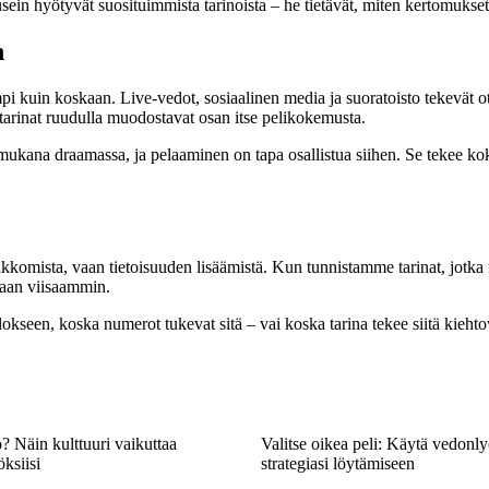
t usein hyötyvät suosituimmista tarinoista – he tietävät, miten kertomuk
n
kuin koskaan. Live-vedot, sosiaalinen media ja suoratoisto tekevät ott
et tarinat ruudulla muodostavat osan itse pelikokemusta.
kana draamassa, ja pelaaminen on tapa osallistua siihen. Se tekee kok
omista, vaan tietoisuuden lisäämistä. Kun tunnistamme tarinat, jotka 
maan viisaammin.
tulokseen, koska numerot tukevat sitä – vai koska tarina tekee siitä kie
? Näin kulttuuri vaikuttaa
Valitse oikea peli: Käytä vedonl
ksiisi
strategiasi löytämiseen