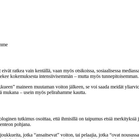
amme
 eivät ratkea vain kentällä, vaan myös otsikoissa, sosiaalisessa mediass
a tekee kokemuksesta intensiivisemmän – mutta myös tunnepitoisemman.
kueen” maineen muutaman voiton jälkeen, se voi saada meidät yliarvioim
inä mukana – usein myös pelirahamme kautta.
ginen tutkimus osoittaa, että ihmisillä on taipumus etsiä merkityksiä ja 
senteon pohjana.
 joukkueita, jotka “ansaitsevat” voiton, tai pelaajia, jotka “ovat nous