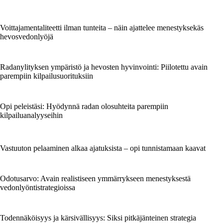
Voittajamentaliteetti ilman tunteita – näin ajattelee menestyksekäs
hevosvedonlyöjä
Radanylityksen ympäristö ja hevosten hyvinvointi: Piilotettu avain
parempiin kilpailusuorituksiin
Opi peleistäsi: Hyödynnä radan olosuhteita parempiin
kilpailuanalyyseihin
Vastuuton pelaaminen alkaa ajatuksista – opi tunnistamaan kaavat
Odotusarvo: Avain realistiseen ymmärrykseen menestyksestä
vedonlyöntistrategioissa
Todennäköisyys ja kärsivällisyys: Siksi pitkäjänteinen strategia