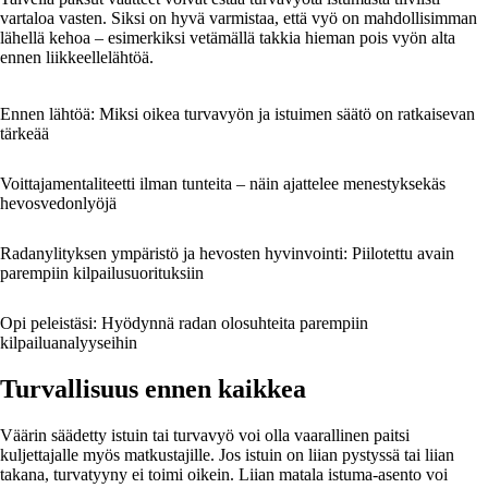
vartaloa vasten. Siksi on hyvä varmistaa, että vyö on mahdollisimman
lähellä kehoa – esimerkiksi vetämällä takkia hieman pois vyön alta
ennen liikkeellelähtöä.
Ennen lähtöä: Miksi oikea turvavyön ja istuimen säätö on ratkaisevan
tärkeää
Voittajamentaliteetti ilman tunteita – näin ajattelee menestyksekäs
hevosvedonlyöjä
Radanylityksen ympäristö ja hevosten hyvinvointi: Piilotettu avain
parempiin kilpailusuorituksiin
Opi peleistäsi: Hyödynnä radan olosuhteita parempiin
kilpailuanalyyseihin
Turvallisuus ennen kaikkea
Väärin säädetty istuin tai turvavyö voi olla vaarallinen paitsi
kuljettajalle myös matkustajille. Jos istuin on liian pystyssä tai liian
takana, turvatyyny ei toimi oikein. Liian matala istuma-asento voi