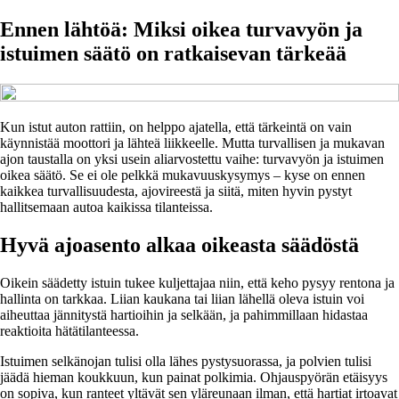
Ennen lähtöä: Miksi oikea turvavyön ja
istuimen säätö on ratkaisevan tärkeää
Kun istut auton rattiin, on helppo ajatella, että tärkeintä on vain
käynnistää moottori ja lähteä liikkeelle. Mutta turvallisen ja mukavan
ajon taustalla on yksi usein aliarvostettu vaihe: turvavyön ja istuimen
oikea säätö. Se ei ole pelkkä mukavuuskysymys – kyse on ennen
kaikkea turvallisuudesta, ajovireestä ja siitä, miten hyvin pystyt
hallitsemaan autoa kaikissa tilanteissa.
Hyvä ajoasento alkaa oikeasta säädöstä
Oikein säädetty istuin tukee kuljettajaa niin, että keho pysyy rentona ja
hallinta on tarkkaa. Liian kaukana tai liian lähellä oleva istuin voi
aiheuttaa jännitystä hartioihin ja selkään, ja pahimmillaan hidastaa
reaktioita hätätilanteessa.
Istuimen selkänojan tulisi olla lähes pystysuorassa, ja polvien tulisi
jäädä hieman koukkuun, kun painat polkimia. Ohjauspyörän etäisyys
on sopiva, kun ranteet yltävät sen yläreunaan ilman, että hartiat irtoavat