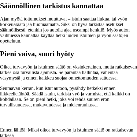
Säännöllinen tarkistus kannattaa
Ajan myötä tottumukset muuttuvat – istuin saattaa liukua, tai vyön
korkeussäätö jää huomaamatta. Siksi on hyvä tarkistaa asetukset
säännöllisesti, etenkin jos autolla ajaa useampi henkilö. Myös auton
vaihtuessa kannattaa käyttää hetki uuden istuimen ja vyön säätöjen
opetteluun.
Pieni vaiva, suuri hyöty
Oikea turvavyön ja istuimen säätö on yksinkertainen, mutta ratkaisevan
tärkeä osa turvallista ajamista. Se parantaa hallintaa, vähentää
väsymystä ja ennen kaikkea suojaa onnettomuuden sattuessa.
Seuraavan kerran, kun istut autoon, pysähdy hetkeksi ennen
liikkeellelähtöä. Säädä istuin, tarkista vyö ja varmista, että kaikki on
kohdallaan. Se on pieni hetki, joka voi tehdä suuren eron –
turvallisuudessa, mukavuudessa ja mielenrauhassa.
Ennen lähtöä: Miksi oikea turvavyön ja istuimen säätö on ratkaisevan
tärkeää