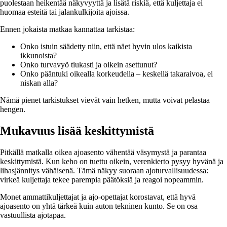
puolestaan heikentää näkyvyyttä ja lisätä riskiä, että kuljettaja ei
huomaa esteitä tai jalankulkijoita ajoissa.
Ennen jokaista matkaa kannattaa tarkistaa:
Onko istuin säädetty niin, että näet hyvin ulos kaikista
ikkunoista?
Onko turvavyö tiukasti ja oikein asettunut?
Onko pääntuki oikealla korkeudella – keskellä takaraivoa, ei
niskan alla?
Nämä pienet tarkistukset vievät vain hetken, mutta voivat pelastaa
hengen.
Mukavuus lisää keskittymistä
Pitkällä matkalla oikea ajoasento vähentää väsymystä ja parantaa
keskittymistä. Kun keho on tuettu oikein, verenkierto pysyy hyvänä ja
lihasjännitys vähäisenä. Tämä näkyy suoraan ajoturvallisuudessa:
virkeä kuljettaja tekee parempia päätöksiä ja reagoi nopeammin.
Monet ammattikuljettajat ja ajo-opettajat korostavat, että hyvä
ajoasento on yhtä tärkeä kuin auton tekninen kunto. Se on osa
vastuullista ajotapaa.