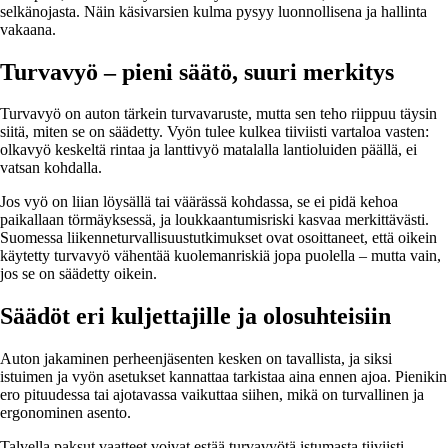
selkänojasta. Näin käsivarsien kulma pysyy luonnollisena ja hallinta
vakaana.
Turvavyö – pieni säätö, suuri merkitys
Turvavyö on auton tärkein turvavaruste, mutta sen teho riippuu täysin
siitä, miten se on säädetty. Vyön tulee kulkea tiiviisti vartaloa vasten:
olkavyö keskeltä rintaa ja lanttivyö matalalla lantioluiden päällä, ei
vatsan kohdalla.
Jos vyö on liian löysällä tai väärässä kohdassa, se ei pidä kehoa
paikallaan törmäyksessä, ja loukkaantumisriski kasvaa merkittävästi.
Suomessa liikenneturvallisuustutkimukset ovat osoittaneet, että oikein
käytetty turvavyö vähentää kuolemanriskiä jopa puolella – mutta vain,
jos se on säädetty oikein.
Säädöt eri kuljettajille ja olosuhteisiin
Auton jakaminen perheenjäsenten kesken on tavallista, ja siksi
istuimen ja vyön asetukset kannattaa tarkistaa aina ennen ajoa. Pienikin
ero pituudessa tai ajotavassa vaikuttaa siihen, mikä on turvallinen ja
ergonominen asento.
Talvella paksut vaatteet voivat estää turvavyötä istumasta tiiviisti