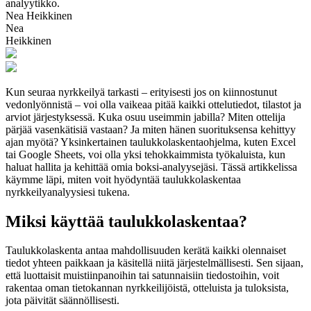
analyytikko.
Nea Heikkinen
Nea
Heikkinen
Kun seuraa nyrkkeilyä tarkasti – erityisesti jos on kiinnostunut
vedonlyönnistä – voi olla vaikeaa pitää kaikki ottelutiedot, tilastot ja
arviot järjestyksessä. Kuka osuu useimmin jabilla? Miten ottelija
pärjää vasenkätisiä vastaan? Ja miten hänen suorituksensa kehittyy
ajan myötä? Yksinkertainen taulukkolaskentaohjelma, kuten Excel
tai Google Sheets, voi olla yksi tehokkaimmista työkaluista, kun
haluat hallita ja kehittää omia boksi-analyysejäsi. Tässä artikkelissa
käymme läpi, miten voit hyödyntää taulukkolaskentaa
nyrkkeilyanalyysiesi tukena.
Miksi käyttää taulukkolaskentaa?
Taulukkolaskenta antaa mahdollisuuden kerätä kaikki olennaiset
tiedot yhteen paikkaan ja käsitellä niitä järjestelmällisesti. Sen sijaan,
että luottaisit muistiinpanoihin tai satunnaisiin tiedostoihin, voit
rakentaa oman tietokannan nyrkkeilijöistä, otteluista ja tuloksista,
jota päivität säännöllisesti.