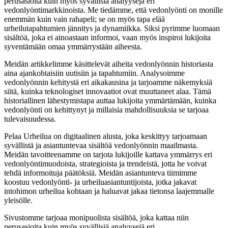
perusasioita kuin myös syvällisiä analyysejä eri
vedonlyöntimarkkinoista. Me tiedämme, että vedonlyönti on monille
enemmän kuin vain rahapeli; se on myös tapa elää
urheilutapahtumien jännitys ja dynamiikka. Siksi pyrimme luomaan
sisältöä, joka ei ainoastaan informoi, vaan myös inspiroi lukijoita
syventämään omaa ymmärrystään aiheesta.
Meidän artikkelimme käsittelevät aiheita vedonlyönnin historiasta
aina ajankohtaisiin uutisiin ja tapahtumiin. Analysoimme
vedonlyönnin kehitystä eri aikakausina ja tarjoamme näkemyksiä
siitä, kuinka teknologiset innovaatiot ovat muuttaneet alaa. Tämä
historiallinen lähestymistapa auttaa lukijoita ymmärtämään, kuinka
vedonlyönti on kehittynyt ja millaisia mahdollisuuksia se tarjoaa
tulevaisuudessa.
Pelaa Urheilua on digitaalinen alusta, joka keskittyy tarjoamaan
syvällistä ja asiantuntevaa sisältöä vedonlyönnin maailmasta.
Meidän tavoitteenamme on tarjota lukijoille kattava ymmärrys eri
vedonlyöntimuodoista, strategioista ja trendeistä, jotta he voivat
tehdä informoituja päätöksiä. Meidän asiantunteva tiimimme
koostuu vedonlyönti- ja urheiluasiantuntijoista, jotka jakavat
intohimon urheilua kohtaan ja haluavat jakaa tietonsa laajemmalle
yleisölle.
Sivustomme tarjoaa monipuolista sisältöä, joka kattaa niin
perusasioita kuin myös syvällisiä analyysejä eri