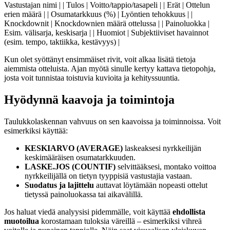
Vastustajan nimi | | Tulos | Voitto/tappio/tasapeli | | Erät | Ottelun
erien määrä | | Osumatarkkuus (%) | Lyöntien tehokkuus | |
Knockdownit | Knockdownien määrä ottelussa | | Painoluokka |
Esim. välisarja, keskisarja | | Huomiot | Subjektiiviset havainnot
(esim. tempo, taktiikka, kestävyys) |
Kun olet syöttänyt ensimmäiset rivit, voit alkaa lisätä tietoja
aiemmista otteluista. Ajan myötä sinulle kertyy kattava tietopohja,
josta voit tunnistaa toistuvia kuvioita ja kehityssuuntia.
Hyödynnä kaavoja ja toimintoja
Taulukkolaskennan vahvuus on sen kaavoissa ja toiminnoissa. Voit
esimerkiksi käyttää:
KESKIARVO (AVERAGE)
laskeaksesi nyrkkeilijän
keskimääräisen osumatarkkuuden.
LASKE.JOS (COUNTIF)
selvittääksesi, montako voittoa
nyrkkeilijällä on tietyn tyyppisiä vastustajia vastaan.
Suodatus ja lajittelu
auttavat löytämään nopeasti ottelut
tietyssä painoluokassa tai aikavälillä.
Jos haluat viedä analyysisi pidemmälle, voit käyttää
ehdollista
muotoilua
korostamaan tuloksia väreillä – esimerkiksi vihreä