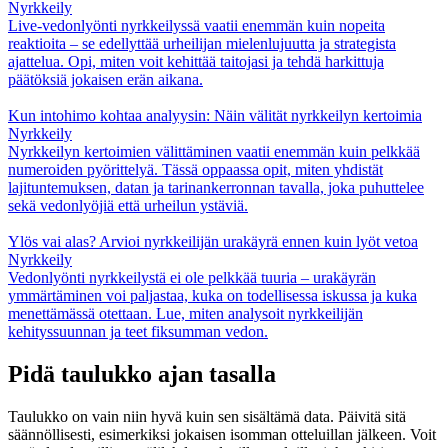
Nyrkkeily
Live‑vedonlyönti nyrkkeilyssä vaatii enemmän kuin nopeita
reaktioita – se edellyttää urheilijan mielenlujuutta ja strategista
ajattelua. Opi, miten voit kehittää taitojasi ja tehdä harkittuja
päätöksiä jokaisen erän aikana.
Kun intohimo kohtaa analyysin: Näin välität nyrkkeilyn kertoimia
Nyrkkeily
Nyrkkeilyn kertoimien välittäminen vaatii enemmän kuin pelkkää
numeroiden pyörittelyä. Tässä oppaassa opit, miten yhdistät
lajituntemuksen, datan ja tarinankerronnan tavalla, joka puhuttelee
sekä vedonlyöjiä että urheilun ystäviä.
Ylös vai alas? Arvioi nyrkkeilijän urakäyrä ennen kuin lyöt vetoa
Nyrkkeily
Vedonlyönti nyrkkeilystä ei ole pelkkää tuuria – urakäyrän
ymmärtäminen voi paljastaa, kuka on todellisessa iskussa ja kuka
menettämässä otettaan. Lue, miten analysoit nyrkkeilijän
kehityssuunnan ja teet fiksumman vedon.
Pidä taulukko ajan tasalla
Taulukko on vain niin hyvä kuin sen sisältämä data. Päivitä sitä
säännöllisesti, esimerkiksi jokaisen isomman otteluillan jälkeen. Voit