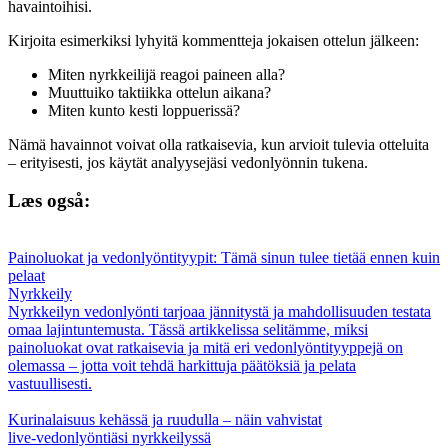
havaintoihisi.
Kirjoita esimerkiksi lyhyitä kommentteja jokaisen ottelun jälkeen:
Miten nyrkkeilijä reagoi paineen alla?
Muuttuiko taktiikka ottelun aikana?
Miten kunto kesti loppuerissä?
Nämä havainnot voivat olla ratkaisevia, kun arvioit tulevia otteluita
– erityisesti, jos käytät analyysejäsi vedonlyönnin tukena.
Læs også:
Painoluokat ja vedonlyöntityypit: Tämä sinun tulee tietää ennen kuin
pelaat
Nyrkkeily
Nyrkkeilyn vedonlyönti tarjoaa jännitystä ja mahdollisuuden testata
omaa lajintuntemusta. Tässä artikkelissa selitämme, miksi
painoluokat ovat ratkaisevia ja mitä eri vedonlyöntityyppejä on
olemassa – jotta voit tehdä harkittuja päätöksiä ja pelata
vastuullisesti.
Kurinalaisuus kehässä ja ruudulla – näin vahvistat
live‑vedonlyöntiäsi nyrkkeilyssä