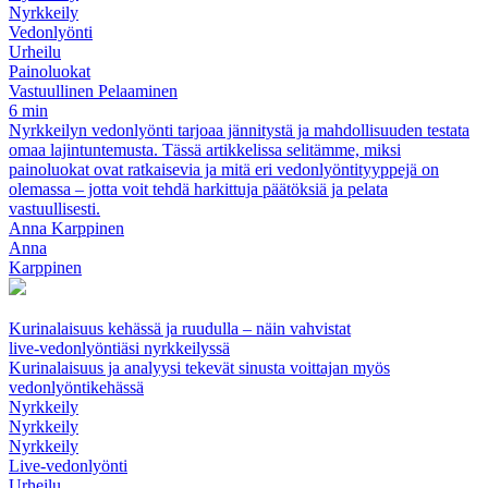
Nyrkkeily
Vedonlyönti
Urheilu
Painoluokat
Vastuullinen Pelaaminen
6 min
Nyrkkeilyn vedonlyönti tarjoaa jännitystä ja mahdollisuuden testata
omaa lajintuntemusta. Tässä artikkelissa selitämme, miksi
painoluokat ovat ratkaisevia ja mitä eri vedonlyöntityyppejä on
olemassa – jotta voit tehdä harkittuja päätöksiä ja pelata
vastuullisesti.
Anna Karppinen
Anna
Karppinen
Kurinalaisuus kehässä ja ruudulla – näin vahvistat
live‑vedonlyöntiäsi nyrkkeilyssä
Kurinalaisuus ja analyysi tekevät sinusta voittajan myös
vedonlyöntikehässä
Nyrkkeily
Nyrkkeily
Nyrkkeily
Live‑vedonlyönti
Urheilu