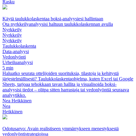
Rasku
Käytä taulukkolaskentaa boksi-analyysiesi hallintaan
Ota nyrkkeilyanalyysisi haltuun taulukkolaskennan avulla
Nyrkkeily
Nyrkkeily
Nyrkkeily
Taulukkolaskenta
Data-analyysi
Vedonlyönti
Urheiluanalyysi
5 min
Haluatko seurata ottelijoiden suorituksia, tilastoja ja kehitystä
järjestelmällisesti? Taulukkolaskentaohjelma, kuten Excel tai Google
Sheets, tarjoaa tehokkaan tavan hallita ja visualisoida boksi-
analyysisi tiedot – olitpa sitten harrastaja tai vedonlyöntiä seuraava
analyytikko.
Nea Heikkinen
Nea
Heikkinen
Odotusarvo: Avain realistiseen ymmärrykseen menestyksestä
vedonlyöntistrategioissa