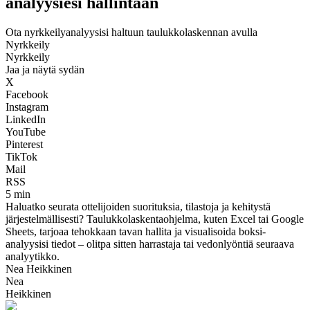
analyysiesi hallintaan
Ota nyrkkeilyanalyysisi haltuun taulukkolaskennan avulla
Nyrkkeily
Nyrkkeily
Jaa ja näytä sydän
X
Facebook
Instagram
LinkedIn
YouTube
Pinterest
TikTok
Mail
RSS
5 min
Haluatko seurata ottelijoiden suorituksia, tilastoja ja kehitystä
järjestelmällisesti? Taulukkolaskentaohjelma, kuten Excel tai Google
Sheets, tarjoaa tehokkaan tavan hallita ja visualisoida boksi-
analyysisi tiedot – olitpa sitten harrastaja tai vedonlyöntiä seuraava
analyytikko.
Nea Heikkinen
Nea
Heikkinen