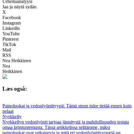
Urheiluanalyysi
Jaa ja näytä sydän
X
Facebook
Instagram
LinkedIn
YouTube
Pinterest
TikTok
Mail
RSS
Nea Heikkinen
Nea
Heikkinen
Læs også:
Painoluokat ja vedonlyöntityypit: Tämä sinun tulee tietää ennen kuin
pelaat
Nyrkkeily
Nyrkkeilyn vedonlyönti tarjoaa jännitystä ja mahdollisuuden testata
omaa lajintuntemusta. Tässä artikkelissa selitämme, miksi
painoluokat ovat ratkaisevia ja mitä eri vedonlyöntityyppejä on