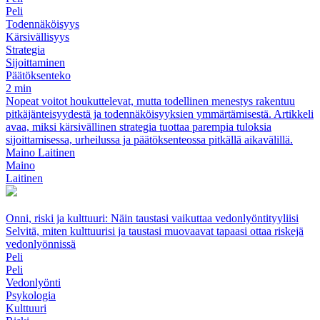
Peli
Todennäköisyys
Kärsivällisyys
Strategia
Sijoittaminen
Päätöksenteko
2 min
Nopeat voitot houkuttelevat, mutta todellinen menestys rakentuu
pitkäjänteisyydestä ja todennäköisyyksien ymmärtämisestä. Artikkeli
avaa, miksi kärsivällinen strategia tuottaa parempia tuloksia
sijoittamisessa, urheilussa ja päätöksenteossa pitkällä aikavälillä.
Maino Laitinen
Maino
Laitinen
Onni, riski ja kulttuuri: Näin taustasi vaikuttaa vedonlyöntityyliisi
Selvitä, miten kulttuurisi ja taustasi muovaavat tapaasi ottaa riskejä
vedonlyönnissä
Peli
Peli
Vedonlyönti
Psykologia
Kulttuuri