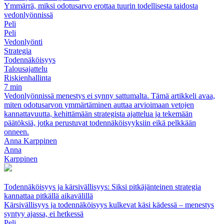
Ymmärrä, miksi odotusarvo erottaa tuurin todellisesta taidosta
vedonlyönnissä
Peli
Peli
Vedonlyönti
Strategia
Todennäköisyys
Talousajattelu
Riskienhallinta
7 min
Vedonlyönnissä menestys ei synny sattumalta. Tämä artikkeli avaa,
miten odotusarvon ymmärtäminen auttaa arvioimaan vetojen
kannattavuutta, kehittämään strategista ajattelua ja tekemään
päätöksiä, jotka perustuvat todennäköisyyksiin eikä pelkkään
onneen.
Anna Karppinen
Anna
Karppinen
Todennäköisyys ja kärsivällisyys: Siksi pitkäjänteinen strategia
kannattaa pitkällä aikavälillä
Kärsivällisyys ja todennäköisyys kulkevat käsi kädessä – menestys
syntyy ajassa, ei hetkessä
Peli