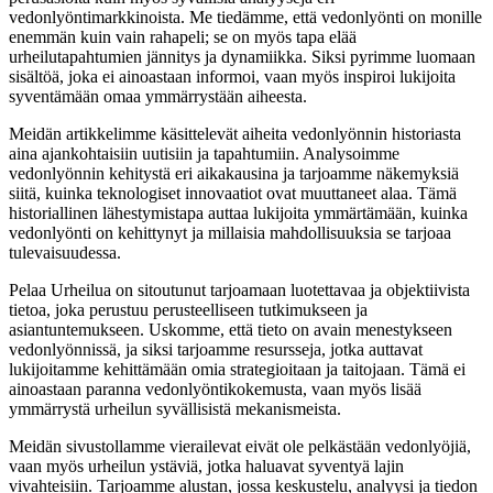
vedonlyöntimarkkinoista. Me tiedämme, että vedonlyönti on monille
enemmän kuin vain rahapeli; se on myös tapa elää
urheilutapahtumien jännitys ja dynamiikka. Siksi pyrimme luomaan
sisältöä, joka ei ainoastaan informoi, vaan myös inspiroi lukijoita
syventämään omaa ymmärrystään aiheesta.
Meidän artikkelimme käsittelevät aiheita vedonlyönnin historiasta
aina ajankohtaisiin uutisiin ja tapahtumiin. Analysoimme
vedonlyönnin kehitystä eri aikakausina ja tarjoamme näkemyksiä
siitä, kuinka teknologiset innovaatiot ovat muuttaneet alaa. Tämä
historiallinen lähestymistapa auttaa lukijoita ymmärtämään, kuinka
vedonlyönti on kehittynyt ja millaisia mahdollisuuksia se tarjoaa
tulevaisuudessa.
Pelaa Urheilua on sitoutunut tarjoamaan luotettavaa ja objektiivista
tietoa, joka perustuu perusteelliseen tutkimukseen ja
asiantuntemukseen. Uskomme, että tieto on avain menestykseen
vedonlyönnissä, ja siksi tarjoamme resursseja, jotka auttavat
lukijoitamme kehittämään omia strategioitaan ja taitojaan. Tämä ei
ainoastaan paranna vedonlyöntikokemusta, vaan myös lisää
ymmärrystä urheilun syvällisistä mekanismeista.
Meidän sivustollamme vierailevat eivät ole pelkästään vedonlyöjiä,
vaan myös urheilun ystäviä, jotka haluavat syventyä lajin
vivahteisiin. Tarjoamme alustan, jossa keskustelu, analyysi ja tiedon