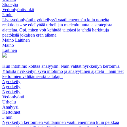
Strategia
Vedonlyöntivinkit
5 min
Live‑vedonlyönti nyrkkeilyssä vaatii enemmän kuin nopeita
reaktioita – se edellyttää urheilijan mielenlujuutta ja strategista
ajattelua. Opi, miten voit kehittää taitojasi ja tehdä harkittuja
päätöksiä jokaisen erän aikana.
Maino Laitinen
Maino
Laitinen
Kun intohimo kohtaa analyysin: Näin välität nyrkkeilyn kertoimia
Yhdistä nyrkkeilyn syvä intohimo ja analyyttinen ajattelu – näin teet
kertoimien välittämisestä taitolajin
Nyrkkeily
Nyrkkeily
Nyrkkeily
Vedonlyönti
Urheilu
Analyysi
Kertoimet
3 min
Nyrkkeilyn kertoimien välittäminen vaatii enemmän kuin pelkkää