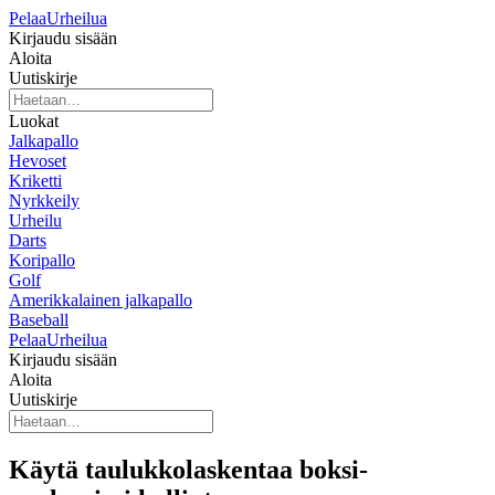
Pelaa
Urheilua
Kirjaudu sisään
Aloita
Uutiskirje
Luokat
Jalkapallo
Hevoset
Kriketti
Nyrkkeily
Urheilu
Darts
Koripallo
Golf
Amerikkalainen jalkapallo
Baseball
Pelaa
Urheilua
Kirjaudu sisään
Aloita
Uutiskirje
Käytä taulukkolaskentaa boksi-