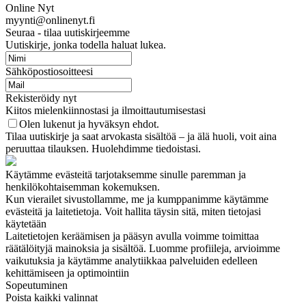
Online Nyt
myynti@onlinenyt.fi
Seuraa - tilaa uutiskirjeemme
Uutiskirje, jonka todella haluat lukea.
Sähköpostiosoitteesi
Rekisteröidy nyt
Kiitos mielenkiinnostasi ja ilmoittautumisestasi
Olen lukenut ja hyväksyn ehdot.
Tilaa uutiskirje ja saat arvokasta sisältöä – ja älä huoli, voit aina
peruuttaa tilauksen. Huolehdimme tiedoistasi.
Käytämme evästeitä tarjotaksemme sinulle paremman ja
henkilökohtaisemman kokemuksen.
Kun vierailet sivustollamme, me ja kumppanimme käytämme
evästeitä ja laitetietoja. Voit hallita täysin sitä, miten tietojasi
käytetään
Laitetietojen keräämisen ja pääsyn avulla voimme toimittaa
räätälöityjä mainoksia ja sisältöä. Luomme profiileja, arvioimme
vaikutuksia ja käytämme analytiikkaa palveluiden edelleen
kehittämiseen ja optimointiin
Sopeutuminen
Poista kaikki valinnat