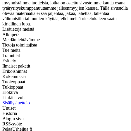
myynnistämme tuotteista, jotka on ostettu sivustomme kautta osana
tytäryrityskumppanuuttamme jälleenmyyjien kanssa. Tällä sivustolla
olevaa materiaalia ei saa jäljentää, jakaa, lähettää, tallentaa
välimuistiin tai muuten käyttää, ellei meillä ole etukäteen saatu
kirjallinen lupa.
Lisätietoja meistä
Alkuperä
Meidän tehtävämme
Tietoja toimittajista
Tue meitä
Toimitilat
Esittely
Ilmaiset paketit
Erikoishinnat
Kokemuksia
Tuoteoppaat
Tukioppaat
Elokuva
Linkit sivulla
Sisällysluettelo
Uutiset
Historia
Blogin sivu
RSS-syöte
PelaaUrheilua.fi