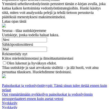
Ymmärrä urheiluvedonlyönnin perusteet tämän e-kirjan avulla, joka
kattaa kaiken kertoimista vedonlyöntistrategioihin. Hanki käsitys
siitä, miten voit analysoida pelejä ja tehdä tietoon perustuvia
päätöksiä menestyksesi maksimoimiseksi.
Lataa opas tästä
Seuraa - tilaa uutiskirjeemme
Uutiskirje, jonka todella haluat lukea.
Sähköpostiosoitteesi
Rekisteröidy nyt
Kiitos mielenkiinnostasi ja ilmoittautumisestasi
Olen lukenut ja hyväksyn ehdot.
Tilaa uutiskirje ja saat arvokasta sisältöä – ja älä huoli, voit aina
peruuttaa tilauksen. Huolehdimme tiedoistasi.
Painoluokat ja vedonlyöntityypit: Tämä sinun tulee tietää ennen kuin
pelaat
Opi ymmärtämään nyrkkeilyn painoluokat ja vedonlyönnin
perusperiaatteet ennen kuin asetat vetosi
Nyrkkeily
Nyrkkeily