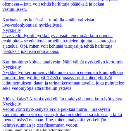
olemassa – jotta voit tehdä harkittuja päätöksiä ja pelata
vastuullisesti.
Kurinalaisuus kehässä ja ruudulla – näin vahvistat
live‑vedonlyöntiäsi nyrkkeilyssä
Nyrkkeily
Live‑vedonlyönti nyrkkeilyssä vaatii enemmän kuin nopeita
reaktioita – se edellyttää urheilijan mielenlujuutta ja strategista
ajattelua. Opi, miten voit kehittää taitojasi ja tehdä harkittuja
päätöksiä jokaisen erän aikana.
Kun intohimo kohtaa analyysin: Näin välität nyrkkeilyn kertoimia
Nyrkkeily
Nyrkkeilyn kertoimien välittäminen vaatii enemmän kuin pelkkää
numeroiden pyörittelyä. Tässä oppaassa opit, miten yhdistät
lajituntemuksen, datan ja tarinankerronnan tavalla, joka puhuttelee
sekä vedonlyöjiä että urheilun ystäviä.
Ylös vai alas? Arvioi nyrkkeilijän urakäyrä ennen kuin lyöt vetoa
Nyrkkeily
Vedonlyönti nyrkkeilystä ei ole pelkkää tuuria – urakäyrän
ymmärtäminen voi paljastaa, kuka on todellisessa iskussa ja kuka
menettämässä otettaan. Lue, miten analysoit nyrkkeilijän
kehityssuunnan ja teet fiksumman vedon.
Lopullinen opas urheiluvedonlyöntiin