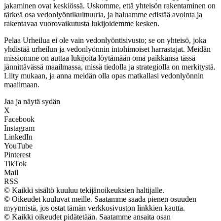
jakaminen ovat keskiössä. Uskomme, että yhteisön rakentaminen on
tärkeä osa vedonlyöntikulttuuria, ja haluamme edistää avointa ja
rakentavaa vuorovaikutusta lukijoidemme kesken.
Pelaa Urheilua ei ole vain vedonlyöntisivusto; se on yhteisö, joka
yhdistää urheilun ja vedonlyönnin intohimoiset harrastajat. Meidän
missiomme on auttaa lukijoita löytämään oma paikkansa tässä
jännittävässä maailmassa, missä tiedolla ja strategiolla on merkitystä.
Liity mukaan, ja anna meidän olla opas matkallasi vedonlyönnin
maailmaan.
Jaa ja näytä sydän
X
Facebook
Instagram
LinkedIn
YouTube
Pinterest
TikTok
Mail
RSS
© Kaikki sisältö kuuluu tekijänoikeuksien haltijalle.
© Oikeudet kuuluvat meille. Saatamme saada pienen osuuden
myynnistä, jos ostat tämän verkkosivuston linkkien kautta.
© Kaikki oikeudet pidätetään. Saatamme ansaita osan