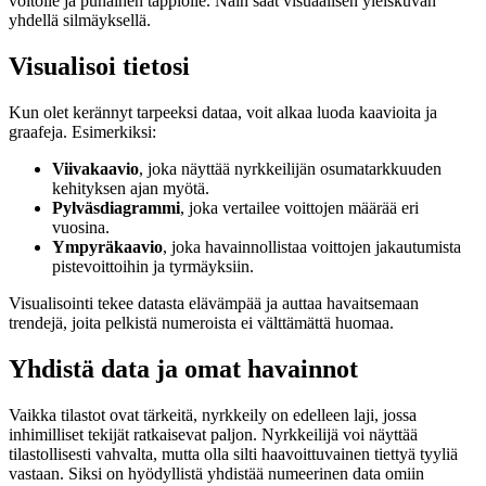
voitolle ja punainen tappiolle. Näin saat visuaalisen yleiskuvan
yhdellä silmäyksellä.
Visualisoi tietosi
Kun olet kerännyt tarpeeksi dataa, voit alkaa luoda kaavioita ja
graafeja. Esimerkiksi:
Viivakaavio
, joka näyttää nyrkkeilijän osumatarkkuuden
kehityksen ajan myötä.
Pylväsdiagrammi
, joka vertailee voittojen määrää eri
vuosina.
Ympyräkaavio
, joka havainnollistaa voittojen jakautumista
pistevoittoihin ja tyrmäyksiin.
Visualisointi tekee datasta elävämpää ja auttaa havaitsemaan
trendejä, joita pelkistä numeroista ei välttämättä huomaa.
Yhdistä data ja omat havainnot
Vaikka tilastot ovat tärkeitä, nyrkkeily on edelleen laji, jossa
inhimilliset tekijät ratkaisevat paljon. Nyrkkeilijä voi näyttää
tilastollisesti vahvalta, mutta olla silti haavoittuvainen tiettyä tyyliä
vastaan. Siksi on hyödyllistä yhdistää numeerinen data omiin