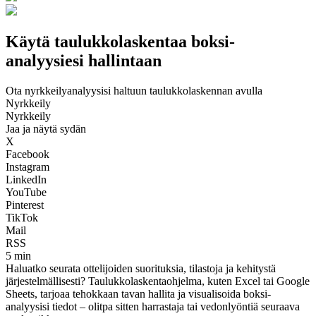
Käytä taulukkolaskentaa boksi-
analyysiesi hallintaan
Ota nyrkkeilyanalyysisi haltuun taulukkolaskennan avulla
Nyrkkeily
Nyrkkeily
Jaa ja näytä sydän
X
Facebook
Instagram
LinkedIn
YouTube
Pinterest
TikTok
Mail
RSS
5 min
Haluatko seurata ottelijoiden suorituksia, tilastoja ja kehitystä
järjestelmällisesti? Taulukkolaskentaohjelma, kuten Excel tai Google
Sheets, tarjoaa tehokkaan tavan hallita ja visualisoida boksi-
analyysisi tiedot – olitpa sitten harrastaja tai vedonlyöntiä seuraava