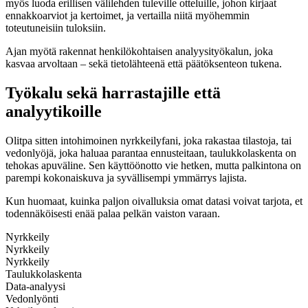
myös luoda erillisen välilehden tuleville otteluille, johon kirjaat
ennakkoarviot ja kertoimet, ja vertailla niitä myöhemmin
toteutuneisiin tuloksiin.
Ajan myötä rakennat henkilökohtaisen analyysityökalun, joka
kasvaa arvoltaan – sekä tietolähteenä että päätöksenteon tukena.
Työkalu sekä harrastajille että
analyytikoille
Olitpa sitten intohimoinen nyrkkeilyfani, joka rakastaa tilastoja, tai
vedonlyöjä, joka haluaa parantaa ennusteitaan, taulukkolaskenta on
tehokas apuväline. Sen käyttöönotto vie hetken, mutta palkintona on
parempi kokonaiskuva ja syvällisempi ymmärrys lajista.
Kun huomaat, kuinka paljon oivalluksia omat datasi voivat tarjota, et
todennäköisesti enää palaa pelkän vaiston varaan.
Nyrkkeily
Nyrkkeily
Nyrkkeily
Taulukkolaskenta
Data-analyysi
Vedonlyönti