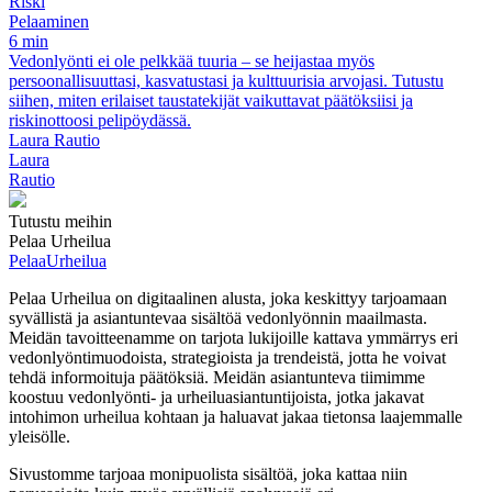
Riski
Pelaaminen
6 min
Vedonlyönti ei ole pelkkää tuuria – se heijastaa myös
persoonallisuuttasi, kasvatustasi ja kulttuurisia arvojasi. Tutustu
siihen, miten erilaiset taustatekijät vaikuttavat päätöksiisi ja
riskinottoosi pelipöydässä.
Laura Rautio
Laura
Rautio
Tutustu meihin
Pelaa Urheilua
Pelaa
Urheilua
Pelaa Urheilua on digitaalinen alusta, joka keskittyy tarjoamaan
syvällistä ja asiantuntevaa sisältöä vedonlyönnin maailmasta.
Meidän tavoitteenamme on tarjota lukijoille kattava ymmärrys eri
vedonlyöntimuodoista, strategioista ja trendeistä, jotta he voivat
tehdä informoituja päätöksiä. Meidän asiantunteva tiimimme
koostuu vedonlyönti- ja urheiluasiantuntijoista, jotka jakavat
intohimon urheilua kohtaan ja haluavat jakaa tietonsa laajemmalle
yleisölle.
Sivustomme tarjoaa monipuolista sisältöä, joka kattaa niin