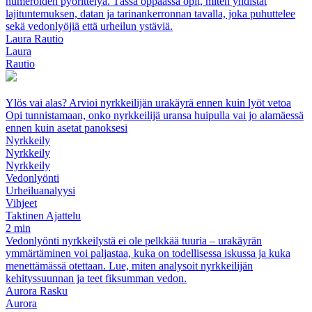
numeroiden pyörittelyä. Tässä oppaassa opit, miten yhdistät
lajituntemuksen, datan ja tarinankerronnan tavalla, joka puhuttelee
sekä vedonlyöjiä että urheilun ystäviä.
Laura Rautio
Laura
Rautio
Ylös vai alas? Arvioi nyrkkeilijän urakäyrä ennen kuin lyöt vetoa
Opi tunnistamaan, onko nyrkkeilijä uransa huipulla vai jo alamäessä
ennen kuin asetat panoksesi
Nyrkkeily
Nyrkkeily
Nyrkkeily
Vedonlyönti
Urheiluanalyysi
Vihjeet
Taktinen Ajattelu
2 min
Vedonlyönti nyrkkeilystä ei ole pelkkää tuuria – urakäyrän
ymmärtäminen voi paljastaa, kuka on todellisessa iskussa ja kuka
menettämässä otettaan. Lue, miten analysoit nyrkkeilijän
kehityssuunnan ja teet fiksumman vedon.
Aurora Rasku
Aurora