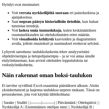
Hyödyt ovat moninaiset:
Voit
verrata nyrkkeilijöitä suoraan
eri painoluokissa ja
ajanjaksoissa.
Saat
nopean pääsyn historiallisiin tietoihin
, kun haluat
tunnistaa trendejä.
Voit
laskea omia tunnuslukuja
, kuten keskimääräisen
osumatarkkuuden tai ottelukohtaisten erien määrän.
Voit
visualisoida kehitystä
kaavioiden ja diagrammien
avulla, jolloin muutokset ja suuntaukset erottuvat selvästi.
Lyhyesti sanottuna: taulukkolaskenta tekee analyyseistäsi
objektiivisempia ja tietopohjaisempia – ja se voi antaa sinulle
etulyöntiaseman, kun arvioit otteluiden lopputuloksia tai
vedonlyöntikohteita.
Näin rakennat oman boksi-taulukon
Et tarvitse syvällistä Excel-osaamista päästäksesi alkuun. Aloita
yksinkertaisesti ja laajenna taulukkoa tarpeen mukaan. Tässä on
perusrakenne, jota voit käyttää lähtökohtana:
| Sarake | Sisältö | |---------|----------| | Päivämäärä | Ottelupäivä | |
Nyrkkeilijä A | Ensimmäisen ottelijan nimi | | Nyrkkeilijä B |