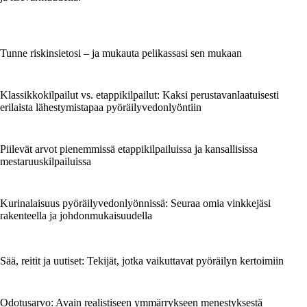
Tunne riskinsietosi – ja mukauta pelikassasi sen mukaan
Klassikkokilpailut vs. etappikilpailut: Kaksi perustavanlaatuisesti
erilaista lähestymistapaa pyöräilyvedonlyöntiin
Piilevät arvot pienemmissä etappikilpailuissa ja kansallisissa
mestaruuskilpailuissa
Kurinalaisuus pyöräilyvedonlyönnissä: Seuraa omia vinkkejäsi
rakenteella ja johdonmukaisuudella
Sää, reitit ja uutiset: Tekijät, jotka vaikuttavat pyöräilyn kertoimiin
Odotusarvo: Avain realistiseen ymmärrykseen menestyksestä