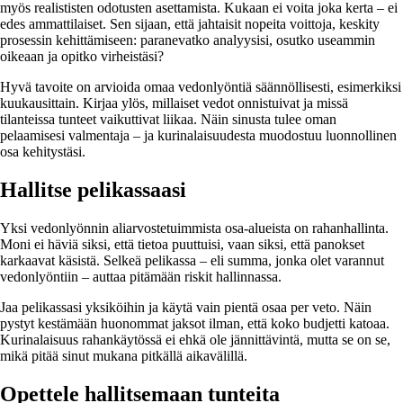
myös realististen odotusten asettamista. Kukaan ei voita joka kerta – ei
edes ammattilaiset. Sen sijaan, että jahtaisit nopeita voittoja, keskity
prosessin kehittämiseen: paranevatko analyysisi, osutko useammin
oikeaan ja opitko virheistäsi?
Hyvä tavoite on arvioida omaa vedonlyöntiä säännöllisesti, esimerkiksi
kuukausittain. Kirjaa ylös, millaiset vedot onnistuivat ja missä
tilanteissa tunteet vaikuttivat liikaa. Näin sinusta tulee oman
pelaamisesi valmentaja – ja kurinalaisuudesta muodostuu luonnollinen
osa kehitystäsi.
Hallitse pelikassaasi
Yksi vedonlyönnin aliarvostetuimmista osa-alueista on rahanhallinta.
Moni ei häviä siksi, että tietoa puuttuisi, vaan siksi, että panokset
karkaavat käsistä. Selkeä pelikassa – eli summa, jonka olet varannut
vedonlyöntiin – auttaa pitämään riskit hallinnassa.
Jaa pelikassasi yksiköihin ja käytä vain pientä osaa per veto. Näin
pystyt kestämään huonommat jaksot ilman, että koko budjetti katoaa.
Kurinalaisuus rahankäytössä ei ehkä ole jännittävintä, mutta se on se,
mikä pitää sinut mukana pitkällä aikavälillä.
Opettele hallitsemaan tunteita