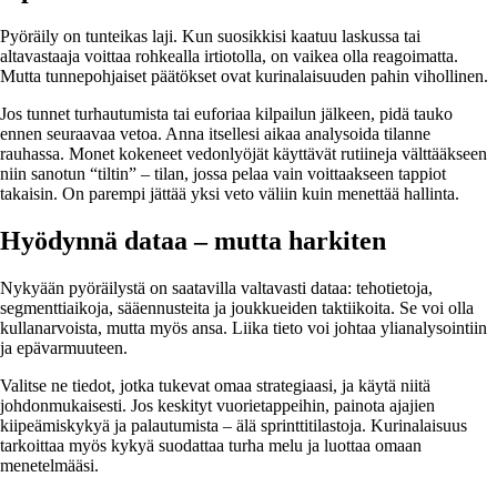
Pyöräily on tunteikas laji. Kun suosikkisi kaatuu laskussa tai
altavastaaja voittaa rohkealla irtiotolla, on vaikea olla reagoimatta.
Mutta tunnepohjaiset päätökset ovat kurinalaisuuden pahin vihollinen.
Jos tunnet turhautumista tai euforiaa kilpailun jälkeen, pidä tauko
ennen seuraavaa vetoa. Anna itsellesi aikaa analysoida tilanne
rauhassa. Monet kokeneet vedonlyöjät käyttävät rutiineja välttääkseen
niin sanotun “tiltin” – tilan, jossa pelaa vain voittaakseen tappiot
takaisin. On parempi jättää yksi veto väliin kuin menettää hallinta.
Hyödynnä dataa – mutta harkiten
Nykyään pyöräilystä on saatavilla valtavasti dataa: tehotietoja,
segmenttiaikoja, sääennusteita ja joukkueiden taktiikoita. Se voi olla
kullanarvoista, mutta myös ansa. Liika tieto voi johtaa ylianalysointiin
ja epävarmuuteen.
Valitse ne tiedot, jotka tukevat omaa strategiaasi, ja käytä niitä
johdonmukaisesti. Jos keskityt vuorietappeihin, painota ajajien
kiipeämiskykyä ja palautumista – älä sprinttitilastoja. Kurinalaisuus
tarkoittaa myös kykyä suodattaa turha melu ja luottaa omaan
menetelmääsi.