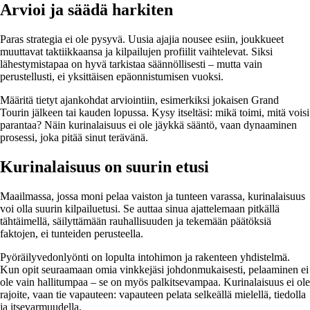
Arvioi ja säädä harkiten
Paras strategia ei ole pysyvä. Uusia ajajia nousee esiin, joukkueet
muuttavat taktiikkaansa ja kilpailujen profiilit vaihtelevat. Siksi
lähestymistapaa on hyvä tarkistaa säännöllisesti – mutta vain
perustellusti, ei yksittäisen epäonnistumisen vuoksi.
Määritä tietyt ajankohdat arviointiin, esimerkiksi jokaisen Grand
Tourin jälkeen tai kauden lopussa. Kysy itseltäsi: mikä toimi, mitä voisi
parantaa? Näin kurinalaisuus ei ole jäykkä sääntö, vaan dynaaminen
prosessi, joka pitää sinut terävänä.
Kurinalaisuus on suurin etusi
Maailmassa, jossa moni pelaa vaiston ja tunteen varassa, kurinalaisuus
voi olla suurin kilpailuetusi. Se auttaa sinua ajattelemaan pitkällä
tähtäimellä, säilyttämään rauhallisuuden ja tekemään päätöksiä
faktojen, ei tunteiden perusteella.
Pyöräilyvedonlyönti on lopulta intohimon ja rakenteen yhdistelmä.
Kun opit seuraamaan omia vinkkejäsi johdonmukaisesti, pelaaminen ei
ole vain hallitumpaa – se on myös palkitsevampaa. Kurinalaisuus ei ole
rajoite, vaan tie vapauteen: vapauteen pelata selkeällä mielellä, tiedolla
ja itsevarmuudella.