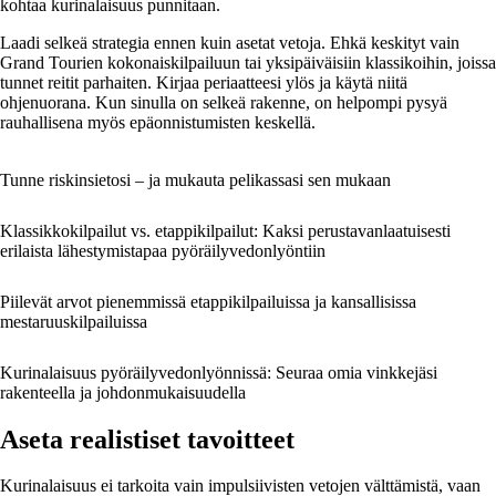
kohtaa kurinalaisuus punnitaan.
Laadi selkeä strategia ennen kuin asetat vetoja. Ehkä keskityt vain
Grand Tourien kokonaiskilpailuun tai yksipäiväisiin klassikoihin, joissa
tunnet reitit parhaiten. Kirjaa periaatteesi ylös ja käytä niitä
ohjenuorana. Kun sinulla on selkeä rakenne, on helpompi pysyä
rauhallisena myös epäonnistumisten keskellä.
Tunne riskinsietosi – ja mukauta pelikassasi sen mukaan
Klassikkokilpailut vs. etappikilpailut: Kaksi perustavanlaatuisesti
erilaista lähestymistapaa pyöräilyvedonlyöntiin
Piilevät arvot pienemmissä etappikilpailuissa ja kansallisissa
mestaruuskilpailuissa
Kurinalaisuus pyöräilyvedonlyönnissä: Seuraa omia vinkkejäsi
rakenteella ja johdonmukaisuudella
Aseta realistiset tavoitteet
Kurinalaisuus ei tarkoita vain impulsiivisten vetojen välttämistä, vaan