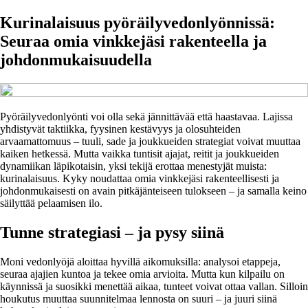
Kurinalaisuus pyöräilyvedonlyönnissä:
Seuraa omia vinkkejäsi rakenteella ja
johdonmukaisuudella
Pyöräilyvedonlyönti voi olla sekä jännittävää että haastavaa. Lajissa
yhdistyvät taktiikka, fyysinen kestävyys ja olosuhteiden
arvaamattomuus – tuuli, sade ja joukkueiden strategiat voivat muuttaa
kaiken hetkessä. Mutta vaikka tuntisit ajajat, reitit ja joukkueiden
dynamiikan läpikotaisin, yksi tekijä erottaa menestyjät muista:
kurinalaisuus. Kyky noudattaa omia vinkkejäsi rakenteellisesti ja
johdonmukaisesti on avain pitkäjänteiseen tulokseen – ja samalla keino
säilyttää pelaamisen ilo.
Tunne strategiasi – ja pysy siinä
Moni vedonlyöjä aloittaa hyvillä aikomuksilla: analysoi etappeja,
seuraa ajajien kuntoa ja tekee omia arvioita. Mutta kun kilpailu on
käynnissä ja suosikki menettää aikaa, tunteet voivat ottaa vallan. Silloin
houkutus muuttaa suunnitelmaa lennosta on suuri – ja juuri siinä