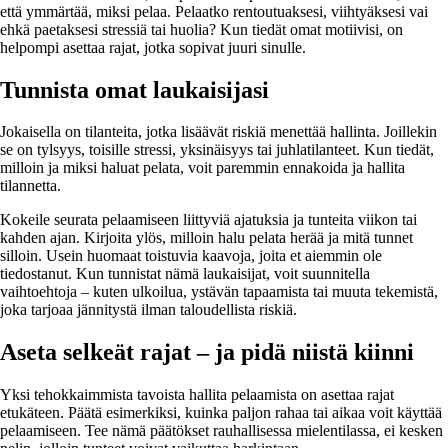
että ymmärtää, miksi pelaa. Pelaatko rentoutuaksesi, viihtyäksesi vai
ehkä paetaksesi stressiä tai huolia? Kun tiedät omat motiivisi, on
helpompi asettaa rajat, jotka sopivat juuri sinulle.
Tunnista omat laukaisijasi
Jokaisella on tilanteita, jotka lisäävät riskiä menettää hallinta. Joillekin
se on tylsyys, toisille stressi, yksinäisyys tai juhlatilanteet. Kun tiedät,
milloin ja miksi haluat pelata, voit paremmin ennakoida ja hallita
tilannetta.
Kokeile seurata pelaamiseen liittyviä ajatuksia ja tunteita viikon tai
kahden ajan. Kirjoita ylös, milloin halu pelata herää ja mitä tunnet
silloin. Usein huomaat toistuvia kaavoja, joita et aiemmin ole
tiedostanut. Kun tunnistat nämä laukaisijat, voit suunnitella
vaihtoehtoja – kuten ulkoilua, ystävän tapaamista tai muuta tekemistä,
joka tarjoaa jännitystä ilman taloudellista riskiä.
Aseta selkeät rajat – ja pidä niistä kiinni
Yksi tehokkaimmista tavoista hallita pelaamista on asettaa rajat
etukäteen. Päätä esimerkiksi, kuinka paljon rahaa tai aikaa voit käyttää
pelaamiseen. Tee nämä päätökset rauhallisessa mielentilassa, ei kesken