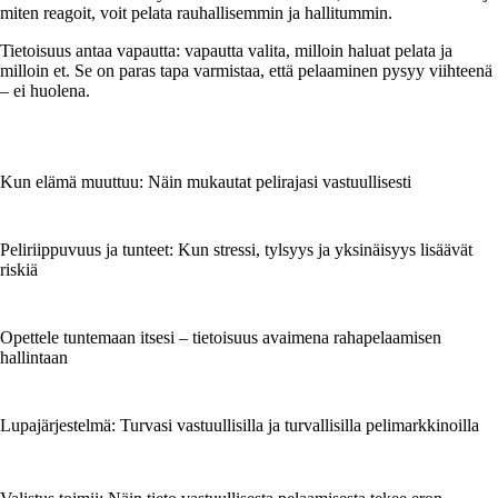
miten reagoit, voit pelata rauhallisemmin ja hallitummin.
Tietoisuus antaa vapautta: vapautta valita, milloin haluat pelata ja
milloin et. Se on paras tapa varmistaa, että pelaaminen pysyy viihteenä
– ei huolena.
Kun elämä muuttuu: Näin mukautat pelirajasi vastuullisesti
Peliriippuvuus ja tunteet: Kun stressi, tylsyys ja yksinäisyys lisäävät
riskiä
Opettele tuntemaan itsesi – tietoisuus avaimena rahapelaamisen
hallintaan
Lupajärjestelmä: Turvasi vastuullisilla ja turvallisilla pelimarkkinoilla