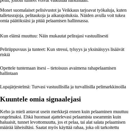
pelin, jolloin tunteet voivat vaikuttaa harkintaan.
Monet suomalaiset pelisivustot ja Veikkaus tarjoavat työkaluja, kuten
talletusrajoja, pelitaukoja ja aikarajoituksia. Näiden avulla voit tukea
omia päätöksiäsi ja pitää pelaamisen hallinnassa.
Kun elämä muuttuu: Näin mukautat pelirajasi vastuullisesti
Peliriippuvuus ja tunteet: Kun stressi, tylsyys ja yksinäisyys lisäävät
riskiä
Opettele tuntemaan itsesi – tietoisuus avaimena rahapelaamisen
hallintaan
Lupajärjestelmä: Turvasi vastuullisilla ja turvallisilla pelimarkkinoilla
Kuuntele omia signaalejasi
Keho ja mieli antavat usein merkkejä ennen kuin pelaaminen muuttuu
ongelmaksi. Ehkä huomaat ajattelevasi pelaamista useammin kuin
haluaisit, tunnet levottomuutta, jos et pelaa, tai alat salata pelaamisen
määrää läheisiltäsi. Saatat myös käyttää rahaa, joka oli tarkoitettu