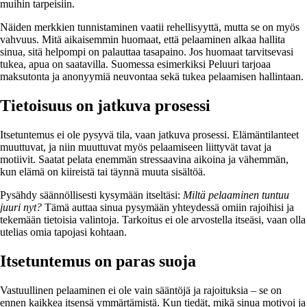
muihin tarpeisiin.
Näiden merkkien tunnistaminen vaatii rehellisyyttä, mutta se on myös
vahvuus. Mitä aikaisemmin huomaat, että pelaaminen alkaa hallita
sinua, sitä helpompi on palauttaa tasapaino. Jos huomaat tarvitsevasi
tukea, apua on saatavilla. Suomessa esimerkiksi Peluuri tarjoaa
maksutonta ja anonyymiä neuvontaa sekä tukea pelaamisen hallintaan.
Tietoisuus on jatkuva prosessi
Itsetuntemus ei ole pysyvä tila, vaan jatkuva prosessi. Elämäntilanteet
muuttuvat, ja niin muuttuvat myös pelaamiseen liittyvät tavat ja
motiivit. Saatat pelata enemmän stressaavina aikoina ja vähemmän,
kun elämä on kiireistä tai täynnä muuta sisältöä.
Pysähdy säännöllisesti kysymään itseltäsi:
Miltä pelaaminen tuntuu
juuri nyt?
Tämä auttaa sinua pysymään yhteydessä omiin rajoihisi ja
tekemään tietoisia valintoja. Tarkoitus ei ole arvostella itseäsi, vaan olla
utelias omia tapojasi kohtaan.
Itsetuntemus on paras suoja
Vastuullinen pelaaminen ei ole vain sääntöjä ja rajoituksia – se on
ennen kaikkea itsensä ymmärtämistä. Kun tiedät, mikä sinua motivoi ja