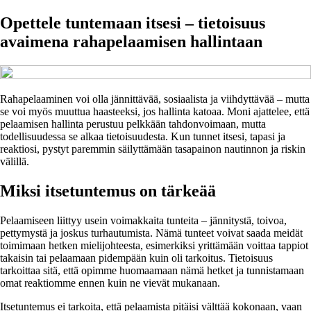
Opettele tuntemaan itsesi – tietoisuus
avaimena rahapelaamisen hallintaan
Rahapelaaminen voi olla jännittävää, sosiaalista ja viihdyttävää – mutta
se voi myös muuttua haasteeksi, jos hallinta katoaa. Moni ajattelee, että
pelaamisen hallinta perustuu pelkkään tahdonvoimaan, mutta
todellisuudessa se alkaa tietoisuudesta. Kun tunnet itsesi, tapasi ja
reaktiosi, pystyt paremmin säilyttämään tasapainon nautinnon ja riskin
välillä.
Miksi itsetuntemus on tärkeää
Pelaamiseen liittyy usein voimakkaita tunteita – jännitystä, toivoa,
pettymystä ja joskus turhautumista. Nämä tunteet voivat saada meidät
toimimaan hetken mielijohteesta, esimerkiksi yrittämään voittaa tappiot
takaisin tai pelaamaan pidempään kuin oli tarkoitus. Tietoisuus
tarkoittaa sitä, että opimme huomaamaan nämä hetket ja tunnistamaan
omat reaktiomme ennen kuin ne vievät mukanaan.
Itsetuntemus ei tarkoita, että pelaamista pitäisi välttää kokonaan, vaan