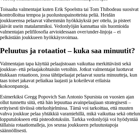
Toisaalta valmentajat kuten Erik Spoelstra tai Tom Thibodeau suosivat
kontrolloitua tempoa ja puolustuspainotteista peliä. Heidän
joukkueensa pelaavat vähemmän hyökkäyksiä per ottelu, ja pisteet
jäävät usein matalammiksi. Vedonlyöjän kannattaa siis huomioida
valmentajan pelifilosofia arvioidessaan over/under-linjoja – ei
pelkästään joukkueen hyökkäysvoimaa.
Peluutus ja rotaatiot – kuka saa minuutit?
Valmentajan tapa käyttää pelaajistoaan vaikuttaa merkittävästi sekä
joukkue- että pelaajakohtaisiin vetoihin. Jotkut valmentajat luottavat
tiukkaan rotaatioon, jossa tähtipelaajat pelaavat suuria minuutteja, kun
taas toiset jakavat peliaikaa laajasti ja kokeilevat erilaisia
kokoonpanoja.
Esimerkiksi Gregg Popovich San Antonio Spursista on vuosien ajan
ollut tunnettu siitä, että hän lepuuttaa avainpelaajiaan strategisesti –
erityisesti tiiviissä otteluohjelmissa. Tämä voi tarkoittaa, että muuten
vahva joukkue pelaa yhtäkkiä varamiehillä, mikä vaikuttaa sekä ottelun
lopputulokseen että pisteodotuksiin. Tarkka vedonlyöjä voi hyödyntää
tällaisia rotaatiomalleja, jos seuraa joukkueen peluutustapoja
säännöllisesti.