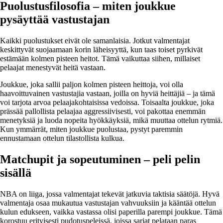
Puolustusfilosofia – miten joukkue
pysäyttää vastustajan
Kaikki puolustukset eivät ole samanlaisia. Jotkut valmentajat
keskittyvät suojaamaan korin läheisyyttä, kun taas toiset pyrkivät
estämään kolmen pisteen heitot. Tämä vaikuttaa siihen, millaiset
pelaajat menestyvät heitä vastaan.
Joukkue, joka sallii paljon kolmen pisteen heittoja, voi olla
haavoittuvainen vastustajia vastaan, joilla on hyviä heittäjiä – ja tämä
voi tarjota arvoa pelaajakohtaisissa vedoissa. Toisaalta joukkue, joka
prässää pallollista pelaajaa aggressiivisesti, voi pakottaa enemmän
menetyksiä ja luoda nopeita hyökkäyksiä, mikä muuttaa ottelun rytmiä.
Kun ymmärrät, miten joukkue puolustaa, pystyt paremmin
ennustamaan ottelun tilastollista kulkua.
Matchupit ja sopeutuminen – peli pelin
sisällä
NBA on liiga, jossa valmentajat tekevät jatkuvia taktisia säätöjä. Hyvä
valmentaja osaa mukautua vastustajan vahvuuksiin ja kääntää ottelun
kulun edukseen, vaikka vastassa olisi paperilla parempi joukkue. Tämä
korostuu erityisesti pudotuspeleissä, joissa sarjat pelataan paras