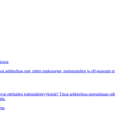
ekossa
ä artikkelissa opit, miten runkosarjan, pudotuspelien ja off-seasonin er
tovat otteluiden todennäköisyyksistä? Tässä artikkelissa pureudutaan sii
tää.
tta