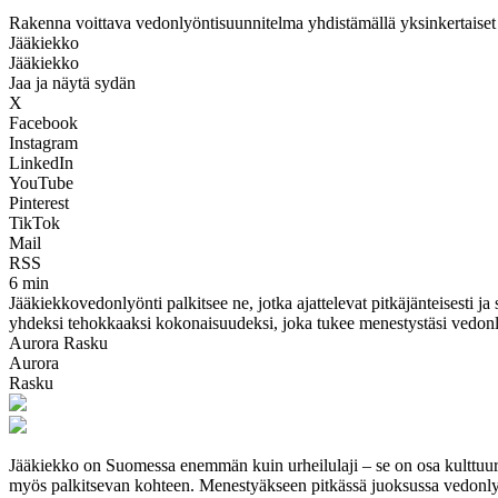
Rakenna voittava vedonlyöntisuunnitelma yhdistämällä yksinkertaiset 
Jääkiekko
Jääkiekko
Jaa ja näytä sydän
X
Facebook
Instagram
LinkedIn
YouTube
Pinterest
TikTok
Mail
RSS
6 min
Jääkiekko­vedonlyönti palkitsee ne, jotka ajattelevat pitkäjänteisesti ja
yhdeksi tehokkaaksi kokonaisuudeksi, joka tukee menestystäsi vedon
Aurora Rasku
Aurora
Rasku
Jääkiekko on Suomessa enemmän kuin urheilulaji – se on osa kulttuuria 
myös palkitsevan kohteen. Menestyäkseen pitkässä juoksussa vedonlyöj