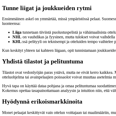
Tunne liigat ja joukkueiden rytmi
Ensimmäinen askel on ymmärtää, missä ympäristössä pelaat. Suomessa
luonteensa:
Liiga
tunnetaan tiiviistä puolustuspelistä ja vähämaalisista ottelu
NHL
on vauhdikas ja fyysinen, mutta tulokset voivat vaihdella 
KHL
:ssä pelityyli on teknisempi ja otteluiden tempo vaihtelee p
Kun keskityt yhteen tai kahteen liigaan, opit tunnistamaan joukkueiden
Yhdistä tilastot ja pelituntuma
Tilastot ovat vedonlyöjän paras ystävä, mutta ne eivät kerro kaikkea. Ma
otteluohjelma tai avainpelaajien poissaolot voivat muuttaa asetelmia me
Hyvä tapa on käyttää dataa pohjana ja omaa pelituntumaa suodattimena. Jo
Kokemus opettaa tasapainottamaan analyysin ja intuition niin, että vält
Hyödynnä erikoismarkkinoita
Monet pelaajat keskittyvät vain ottelun voittajaan tai maalimääriin,