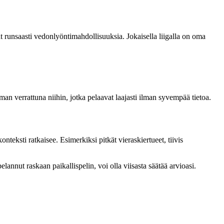
t runsaasti vedonlyöntimahdollisuuksia. Jokaisella liigalla on oma
an verrattuna niihin, jotka pelaavat laajasti ilman syvempää tietoa.
nteksti ratkaisee. Esimerkiksi pitkät vieraskiertueet, tiivis
lannut raskaan paikallispelin, voi olla viisasta säätää arvioasi.