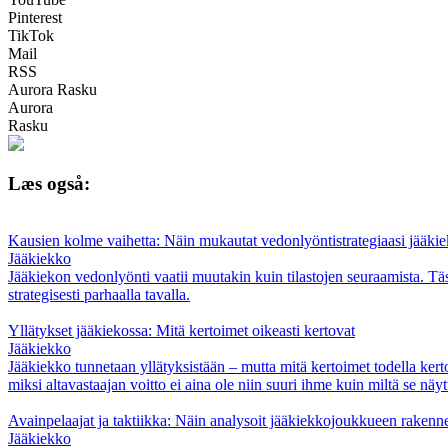
Pinterest
TikTok
Mail
RSS
Aurora Rasku
Aurora
Rasku
Læs også:
Kausien kolme vaihetta: Näin mukautat vedonlyöntistrategiaasi jääki
Jääkiekko
Jääkiekon vedonlyönti vaatii muutakin kuin tilastojen seuraamista. Täss
strategisesti parhaalla tavalla.
Yllätykset jääkiekossa: Mitä kertoimet oikeasti kertovat
Jääkiekko
Jääkiekko tunnetaan yllätyksistään – mutta mitä kertoimet todella ker
miksi altavastaajan voitto ei aina ole niin suuri ihme kuin miltä se näyt
Avainpelaajat ja taktiikka: Näin analysoit jääkiekkojoukkueen rakenne
Jääkiekko