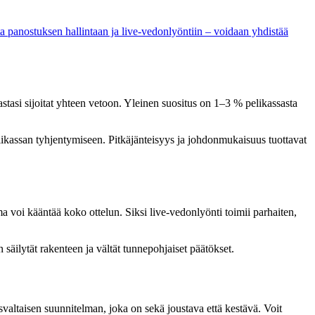
oista panostuksen hallintaan ja live-vedonlyöntiin – voidaan yhdistää
sastasi sijoitat yhteen vetoon. Yleinen suositus on 1–3 % pelikassasta
e pelikassan tyhjentymiseen. Pitkäjänteisyys ja johdonmukaisuus tuottavat
a voi kääntää koko ottelun. Siksi live-vedonlyönti toimii parhaiten,
säilytät rakenteen ja vältät tunnepohjaiset päätökset.
svaltaisen suunnitelman, joka on sekä joustava että kestävä. Voit