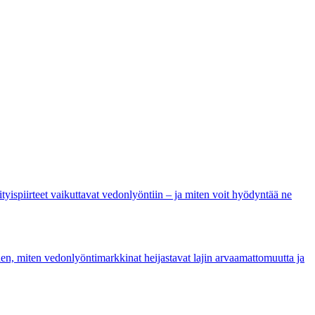
ityispiirteet vaikuttavat vedonlyöntiin – ja miten voit hyödyntää ne
hen, miten vedonlyöntimarkkinat heijastavat lajin arvaamattomuutta ja