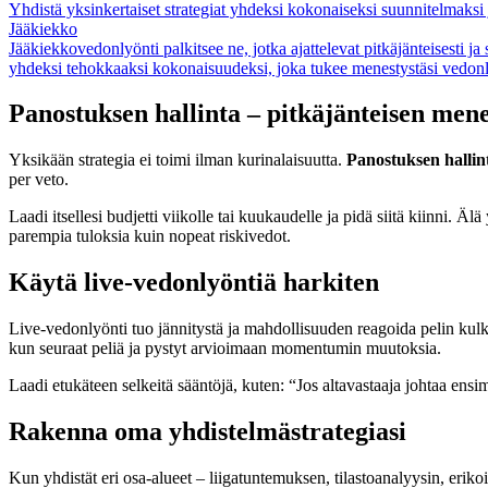
Yhdistä yksinkertaiset strategiat yhdeksi kokonaiseksi suunnitelmaksi
Jääkiekko
Jääkiekko­vedonlyönti palkitsee ne, jotka ajattelevat pitkäjänteisesti ja
yhdeksi tehokkaaksi kokonaisuudeksi, joka tukee menestystäsi vedon
Panostuksen hallinta – pitkäjänteisen men
Yksikään strategia ei toimi ilman kurinalaisuutta.
Panostuksen hallin
per veto.
Laadi itsellesi budjetti viikolle tai kuukaudelle ja pidä siitä kiinni. 
parempia tuloksia kuin nopeat riskivedot.
Käytä live-vedonlyöntiä harkiten
Live-vedonlyönti tuo jännitystä ja mahdollisuuden reagoida pelin kulku
kun seuraat peliä ja pystyt arvioimaan momentumin muutoksia.
Laadi etukäteen selkeitä sääntöjä, kuten: “Jos altavastaaja johtaa ensi
Rakenna oma yhdistelmästrategiasi
Kun yhdistät eri osa-alueet – liigatuntemuksen, tilastoanalyysin, erik