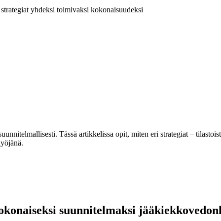
strategiat yhdeksi toimivaksi kokonaisuudeksi
 suunnitelmallisesti. Tässä artikkelissa opit, miten eri strategiat – tilast
lyöjänä.
kokonaiseksi suunnitelmaksi jääkiekko­vedon