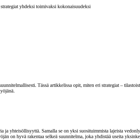
strategiat yhdeksi toimivaksi kokonaisuudeksi
 suunnitelmallisesti. Tässä artikkelissa opit, miten eri strategiat – tilast
lyöjänä.
ja yhteisöllisyyttä. Samalla se on yksi suosituimmista lajeista vedonlyö
än on hyvä rakentaa selkeä suunnitelma, joka yhdistää useita yksinkert