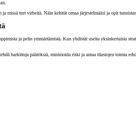
aan.
n ja missä teet virheitä. Näin kehität omaa järjestelmääsi ja opit tunnista
tä
oppimista ja pelin ymmärtämistä. Kun yhdistät useita yksinkertaisia stra
tehdä harkittuja päätöksiä, minimoida riski ja antaa tilastojen toimia ed