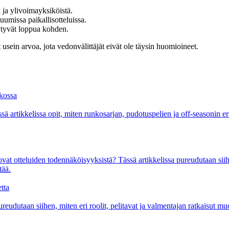
 ja ylivoimayksiköistä.
uumissa paikallisotteluissa.
yytyvät loppua kohden.
usein arvoa, jota vedonvälittäjät eivät ole täysin huomioineet.
ekossa
ä artikkelissa opit, miten runkosarjan, pudotuspelien ja off-seasonin er
tovat otteluiden todennäköisyyksistä? Tässä artikkelissa pureudutaan sii
tää.
tta
eudutaan siihen, miten eri roolit, pelitavat ja valmentajan ratkaisut m