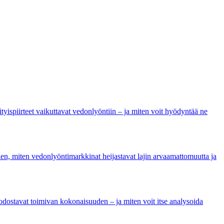
ityispiirteet vaikuttavat vedonlyöntiin – ja miten voit hyödyntää ne
hen, miten vedonlyöntimarkkinat heijastavat lajin arvaamattomuutta ja
uodostavat toimivan kokonaisuuden – ja miten voit itse analysoida