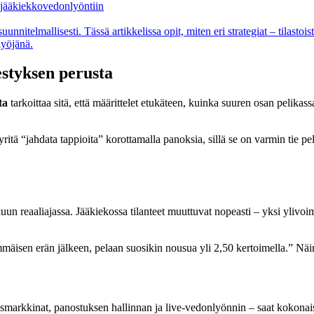
 jääkiekko­vedonlyöntiin
 suunnitelmallisesti. Tässä artikkelissa opit, miten eri strategiat – tilast
lyöjänä.
estyksen perusta
ta
tarkoittaa sitä, että määrittelet etukäteen, kuinka suuren osan pelikas
Älä yritä “jahdata tappioita” korottamalla panoksia, sillä se on varmin ti
un reaaliajassa. Jääkiekossa tilanteet muuttuvat nopeasti – yksi ylivoim
mmäisen erän jälkeen, pelaan suosikin nousua yli 2,50 kertoimella.” Näin 
oismarkkinat, panostuksen hallinnan ja live-vedonlyönnin – saat kokonai