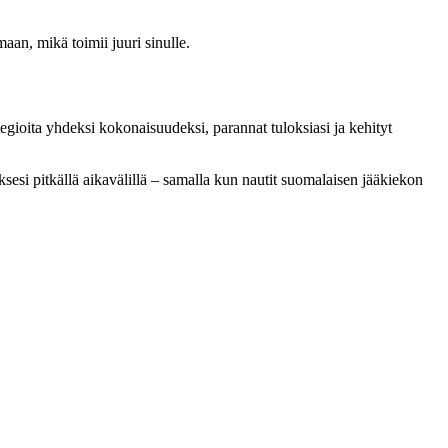
maan, mikä toimii juuri sinulle.
tegioita yhdeksi kokonaisuudeksi, parannat tuloksiasi ja kehityt
uksesi pitkällä aikavälillä – samalla kun nautit suomalaisen jääkiekon