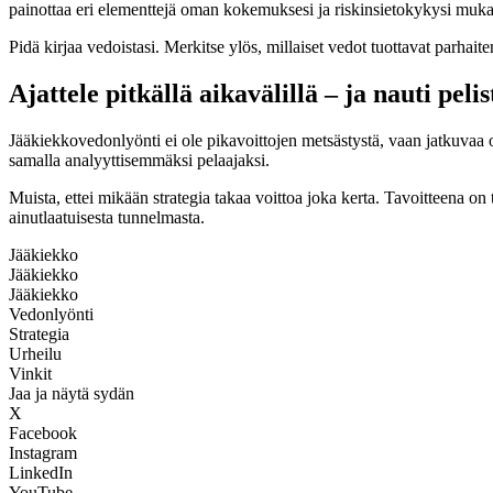
painottaa eri elementtejä oman kokemuksesi ja riskinsietokykysi muk
Pidä kirjaa vedoistasi. Merkitse ylös, millaiset vedot tuottavat parhaite
Ajattele pitkällä aikavälillä – ja nauti pelis
Jääkiekko­vedonlyönti ei ole pikavoittojen metsästystä, vaan jatkuvaa 
samalla analyyttisemmäksi pelaajaksi.
Muista, ettei mikään strategia takaa voittoa joka kerta. Tavoitteena on 
ainutlaatuisesta tunnelmasta.
Jääkiekko
Jääkiekko
Jääkiekko
Vedonlyönti
Strategia
Urheilu
Vinkit
Jaa ja näytä sydän
X
Facebook
Instagram
LinkedIn
YouTube