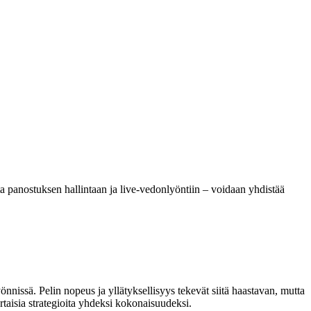
oista panostuksen hallintaan ja live-vedonlyöntiin – voidaan yhdistää
nnissä. Pelin nopeus ja yllätyksellisyys tekevät siitä haastavan, mutta
aisia strategioita yhdeksi kokonaisuudeksi.