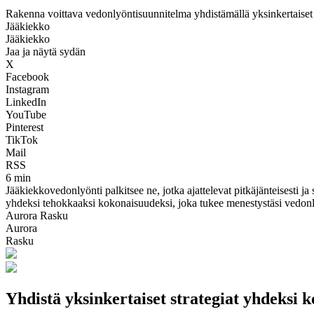
Rakenna voittava vedonlyöntisuunnitelma yhdistämällä yksinkertaiset 
Jääkiekko
Jääkiekko
Jaa ja näytä sydän
X
Facebook
Instagram
LinkedIn
YouTube
Pinterest
TikTok
Mail
RSS
6 min
Jääkiekko­vedonlyönti palkitsee ne, jotka ajattelevat pitkäjänteisesti ja
yhdeksi tehokkaaksi kokonaisuudeksi, joka tukee menestystäsi vedon
Aurora Rasku
Aurora
Rasku
Yhdistä yksinkertaiset strategiat yhdeksi 