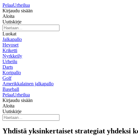
Pelaa
Urheilua
Kirjaudu sisään
Aloita
Uutiskirje
Luokat
Jalkapallo
Hevoset
Kriketti
Nyrkkeily
Urheilu
Darts
Koripallo
Golf
Amerikkalainen jalkapallo
Baseball
Pelaa
Urheilua
Kirjaudu sisään
Aloita
Uutiskirje
Yhdistä yksinkertaiset strategiat yhdeksi 