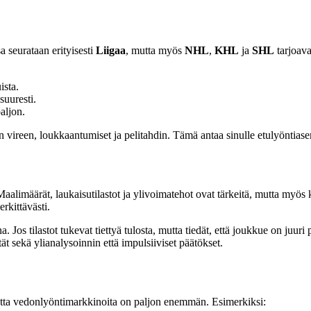
 seurataan erityisesti
Liigaa
, mutta myös
NHL
,
KHL
ja
SHL
tarjoava
ista.
suuresti.
aljon.
 vireen, loukkaantumiset ja pelitahdin. Tämä antaa sinulle etulyöntiasem
alimäärät, laukaisutilastot ja ylivoimatehot ovat tärkeitä, mutta myös ko
rkittävästi.
s tilastot tukevat tiettyä tulosta, mutta tiedät, että joukkue on juuri pe
ät sekä ylianalysoinnin että impulsiiviset päätökset.
 mutta vedonlyöntimarkkinoita on paljon enemmän. Esimerkiksi: