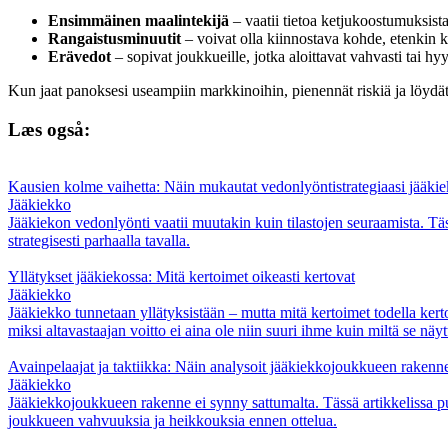
Ensimmäinen maalintekijä
– vaatii tietoa ketjukoostumuksista
Rangaistusminuutit
– voivat olla kiinnostava kohde, etenkin k
Erävedot
– sopivat joukkueille, jotka aloittavat vahvasti tai h
Kun jaat panoksesi useampiin markkinoihin, pienennät riskiä ja löydät 
Læs også:
Kausien kolme vaihetta: Näin mukautat vedonlyöntistrategiaasi jääki
Jääkiekko
Jääkiekon vedonlyönti vaatii muutakin kuin tilastojen seuraamista. Täss
strategisesti parhaalla tavalla.
Yllätykset jääkiekossa: Mitä kertoimet oikeasti kertovat
Jääkiekko
Jääkiekko tunnetaan yllätyksistään – mutta mitä kertoimet todella ker
miksi altavastaajan voitto ei aina ole niin suuri ihme kuin miltä se näyt
Avainpelaajat ja taktiikka: Näin analysoit jääkiekkojoukkueen rakenne
Jääkiekko
Jääkiekkojoukkueen rakenne ei synny sattumalta. Tässä artikkelissa pur
joukkueen vahvuuksia ja heikkouksia ennen ottelua.